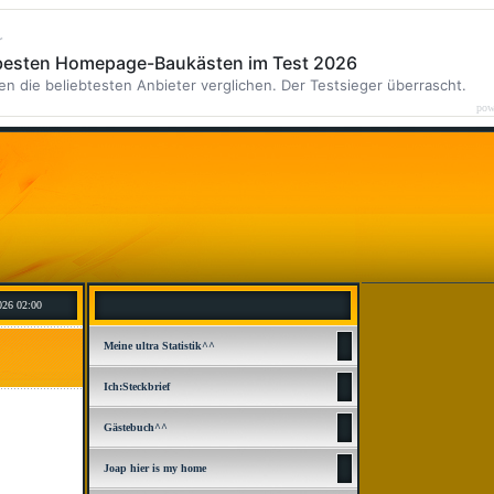
r
 besten Homepage-Baukästen im Test 2026
en die beliebtesten Anbieter verglichen. Der Testsieger überrascht.
pow
026 02:00
Meine ultra Statistik^^
Ich:Steckbrief
Gästebuch^^
Joap hier is my home