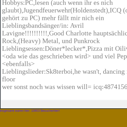
Hobbys:PC,lesen (auch wenn ihr es nich
glaubt),Jugendfeuerwehr(Holdenstedt),ICQ (
gehört zu PC) mehr fällt mir nich ein
Lieblingsbandsänger/in: Avril
Lavigne!!!!!!!!!!,Good Charlotte hauptsächli
Rock,(Heavy) Metal, und Punkrock
Lieblingsessen:Döner*lecker*,Pizza mit Oil
<oda wie das geschrieben wird> und viel Pep
<ebenfalls>
Lieblingslieder:Sk8terboi,he wasn't, dancing 
floor
wer sonst noch was wissen will= icq:487415
insgesamt waren hier: 10803 Besucherhier!