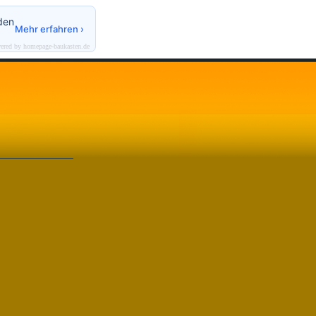
den
Mehr erfahren ›
ered by homepage-baukasten.de