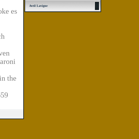
Avril Lavigne
oke es
ch
iven
aroni
in the
659