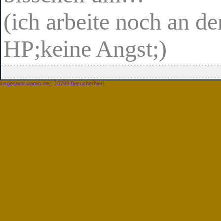
(ich arbeite noch an de
HP;keine Angst;)
insgesamt waren hier: 10799 Besucherhier!