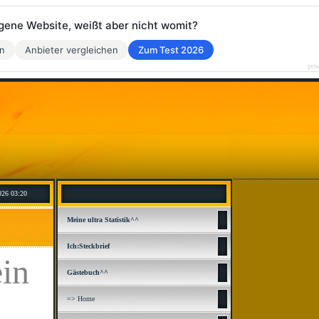
eigene Website, weißt aber nicht womit?
en
Anbieter vergleichen
Zum Test 2026
pow
026 03:20
Meine ultra Statistik^^
Ich:Steckbrief
ein
Gästebuch^^
=> Home