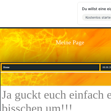
Du willst eine 
Kostenlos start
Meine Page
Home
08.08.2
Ja guckt euch einfach 
bisschen um!!!