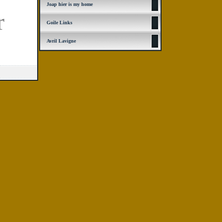
Joap hier is my home
r
Goile Links
Avril Lavigne