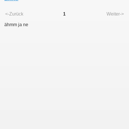
<-Zurück
1
Weiter->
ähmm ja ne